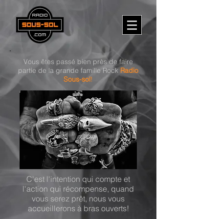
Vous êtes passé bien près de faire
partie de la grande famille Rock
Radio
Sous-sol
!
C'est l'intention qui compte et
l'action qui récompense, quand
vous serez prêt, nous vous
accueillerons à bras ouverts!