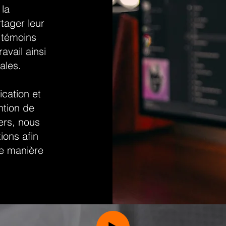
 la
tager leur
s témoins
avail ainsi
nales.
cation et
ntion de
ers, nous
ions afin
ne manière