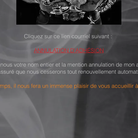
Cliquez sur ce lien courriel suivant :
ANNULATION D'ADHÉSION
z nous votre nom entier et la mention annulation de mon
assuré que nous cesserons tout renouvellement automat
mps, il nous fera un immense plaisir de vous accueillir 