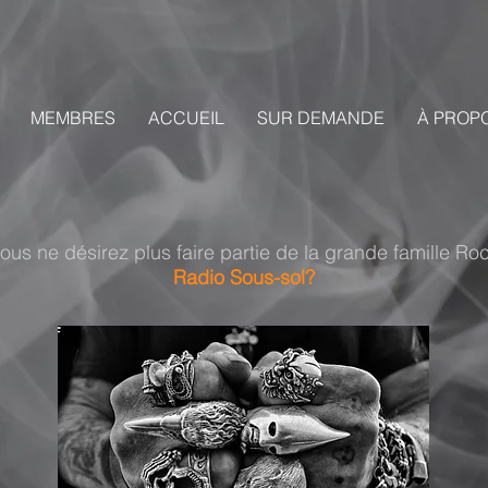
MEMBRES
ACCUEIL
SUR DEMANDE
À PROP
ous ne désirez plus faire partie de la grande famille Ro
Radio Sous-sol
?