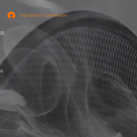
Inscription/Connexion
OS
ck