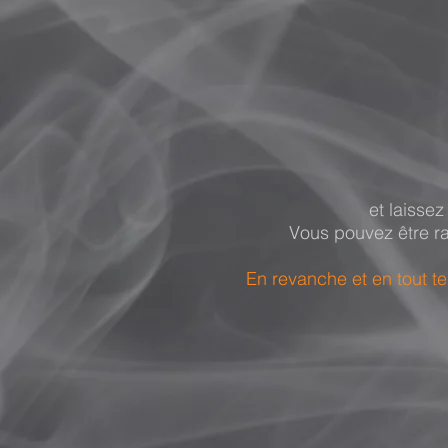
et laisse
Vous pouvez être r
En revanche et en tout te